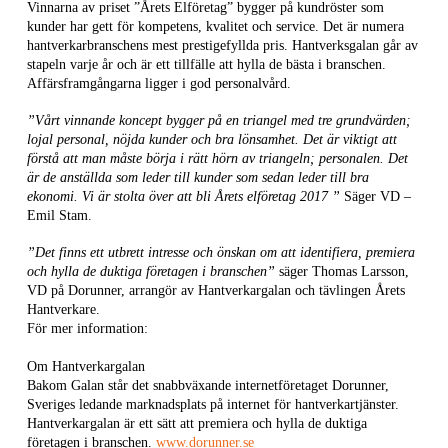
Vinnarna av priset ”Årets Elföretag” bygger på kundröster som
kunder har gett för kompetens, kvalitet och service. Det är numera
hantverkarbranschens mest prestigefyllda pris. Hantverksgalan går av
stapeln varje år och är ett tillfälle att hylla de bästa i branschen.
Affärsframgångarna ligger i god personalvård.
”Vårt vinnande koncept bygger på en triangel med tre grundvärden;
lojal personal, nöjda kunder och bra lönsamhet. Det är viktigt att
förstå att man måste börja i rätt hörn av triangeln; personalen. Det
är de anställda som leder till kunder som sedan leder till bra
ekonomi. Vi är stolta över att bli Årets elföretag 2017 ”
Säger VD –
Emil Stam.
”Det finns ett utbrett intresse och önskan om att identifiera, premiera
och hylla de duktiga företagen i branschen”
säger Thomas Larsson,
VD på Dorunner, arrangör av Hantverkargalan och tävlingen Årets
Hantverkare.
För mer information:
Om Hantverkargalan
Bakom Galan står det snabbväxande internetföretaget Dorunner,
Sveriges ledande marknadsplats på internet för hantverkartjänster.
Hantverkargalan är ett sätt att premiera och hylla de duktiga
företagen i branschen.
www.dorunner.se